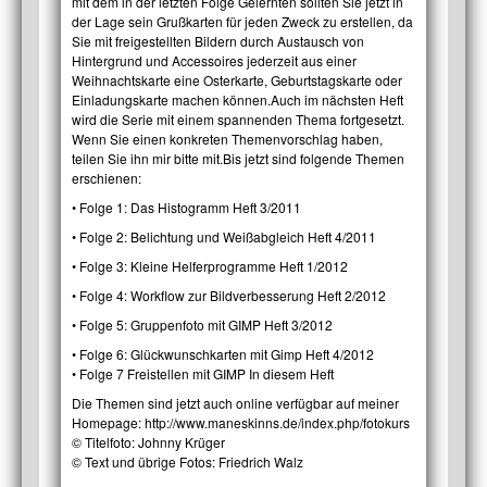
mit dem in der letzten Folge Gelernten sollten Sie jetzt in
der Lage sein Grußkarten für jeden Zweck zu erstellen, da
Sie mit freigestellten Bildern durch Austausch von
Hintergrund und Accessoires jederzeit aus einer
Weihnachtskarte eine Osterkarte, Geburtstagskarte oder
Einladungskarte machen können.Auch im nächsten Heft
wird die Serie mit einem spannenden Thema fortgesetzt.
Wenn Sie einen konkreten Themenvorschlag haben,
teilen Sie ihn mir bitte mit.Bis jetzt sind folgende Themen
erschienen:
• Folge 1: Das Histogramm Heft 3/2011
• Folge 2: Belichtung und Weißabgleich Heft 4/2011
• Folge 3: Kleine Helferprogramme Heft 1/2012
• Folge 4: Workflow zur Bildverbesserung Heft 2/2012
• Folge 5: Gruppenfoto mit GIMP Heft 3/2012
• Folge 6: Glückwunschkarten mit Gimp Heft 4/2012
• Folge 7 Freistellen mit GIMP In diesem Heft
Die Themen sind jetzt auch online verfügbar auf meiner
Homepage: http://www.maneskinns.de/index.php/fotokurs
© Titelfoto: Johnny Krüger
© Text und übrige Fotos: Friedrich Walz