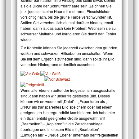
Schnurrbarthaaren. Ihre Pinselgröße sollte etwas kleiner
als die Dicke der Schnurrbarthaare sein. Zeichnen Sie
jetzt jedes einzelne Haar mit mehreren Pinselstrichen
vorsichtig nach, bis die grüne Farbe verschwunden ist.
Sollten Sie versehentlich einmal darüber hinausgemalt
haben, dann ist das auch kein Problem: Wechseln sie zu
schwarzer Malfarbe und korrigieren Sie damit den Fehler
wieder.
Zur Kontrolle können Sie jederzeit zwischen den gründen,
weißen und schwarzen Hilfsebenen umschalten. Wenn
Sie mit dem Ergebnis zufrieden sind, dann sollte Ihr Bild
vor jedem Hintergrund ordentlich aussehen:
Wenn alle Ebenen außer der freigestellten ausgeschaltet
sind, dann haben wir unser freigestelltes Bild. Dieses
können wir entweder mit „Datei" – „Exportieren als „ –
„PNG" als transparentes Bild speichern oder mit einem
geeigeneten Hintergrundbild kombinieren. Ich habe hier
ein Spanienbild geeigneter Größe ausgewählt, mit
„Bearbeiten" – „Kopieren" in die Zwischenablage
übertragen und in diesem Bild mit „Bearbeiten" –
„Einfügen als" – „Neue Ebene" unterhalb der freigestellten