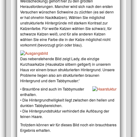
Weißscheckung) gehört hier zu den größten
Herausforderungen. Mancher wird sich nach den ersten
Versuchen wünschen Schweine zu züchten (es sei denn
er hat ohnehin Nacktkatzen). Wählen Sie möglichst
unstrukturierte Hintergründe mit starkem Kontrast zur
Katzenfarbe. Für weiße Katzen wählen Sie schwarz, für
schwarze Katzen weiß, und für alle anderen Katzen
wählen Sie eine Farbe die in der Katze möglichst nicht
vorkommt (bevorzugt grün oder blau).
Das nebenstehende Bild zeigt Lady, die einzige
Kurzhaarkatze (Hauskatze silbern getigert) in unserem
Haus vor einem braun strukturierten Hintergrund. Unsere
Probleme liegen also am strukturierten braunen
Hintergrund und dem Tabbymuster:'
• B
rauntöne sind auch im Tabbymuster
enthalten.
• Die Hintergrundhelligkeit liegt zwischen den hellen und
dunklen Tabbybereichen.
• Die Hintergrundstruktur verhindert die Auflösung der
feinen Haare.
Trotzdem können wir für dieses Bild noch ein brauchbares
Ergebnis erhalten.