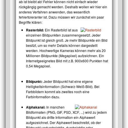
ab ist bleibt ab! Fehler können nicht einfach wieder
rückgängig gemacht werden. Deshalb wollen wir hier ein
anderes Verfahren anwenden, das wesentlich
fehlertoleranter ist. Dazu müssen wir zunächst ein paar
Begriffe klären:
Rasterbild:
Ein Rasterbild ist aus
einzelnen Bildpunkten zusammengesetzt. Jeder
Bildpunkt ist gleich groß. Je mehr Bildpunkte ein Bild
besitzt, um so mehr Details können dargestellt
werden. Hochwertige Kameras können mehr als 20
Millionen Bildpunkte (Megapixel) aufzeichnen. Ein
Internetgeeignetes Bild mit z.B. 900x600 Punkten hat
0,54 Megapixel.
Bildpunkt:
Jeder Bildpunkt hat eine eigene
Helligkeitsinformation (Schwarz-Weiß-Bild). Bei
Farbbildern kommt als zweites noch eine
Farbinformation dazu.
Alphakanal
:
In manchen
Bildformaten (PNG, GIF, PSD, XCF, ...) wird zu jedem
Bildpunkt als dritte Information ein Alphawert
aufgezeichnet. Der Alphawert beschreibt, ob der
Bildpunkt undurchsichtig, durchsichtig oder