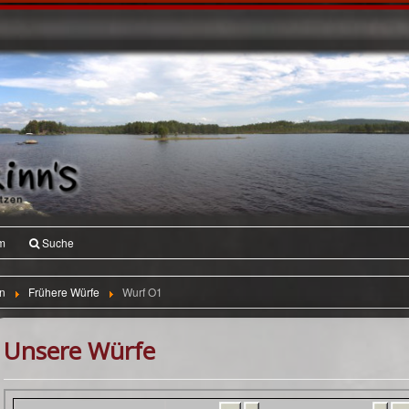
m
Suche
n
Frühere Würfe
Wurf O1
Unsere Würfe