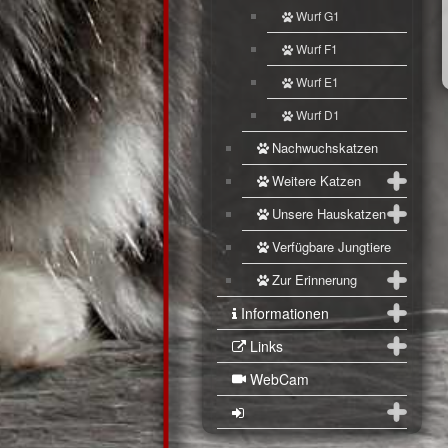
Wurf G1
Wurf F1
Wurf E1
Wurf D1
Nachwuchskatzen
Weitere Katzen
Unsere Hauskatzen
Verfügbare Jungtiere
Zur Erinnerung
Informationen
Links
WebCam