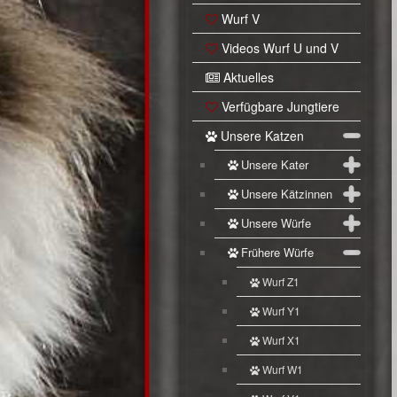
Wurf V
Videos Wurf U und V
Aktuelles
Verfügbare Jungtiere
Unsere Katzen
Unsere Kater
Unsere Kätzinnen
Unsere Würfe
Frühere Würfe
Wurf Z1
Wurf Y1
Wurf X1
Wurf W1