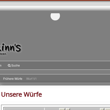
m
Suche
Frühere Würfe
Wurf V1
Unsere Würfe