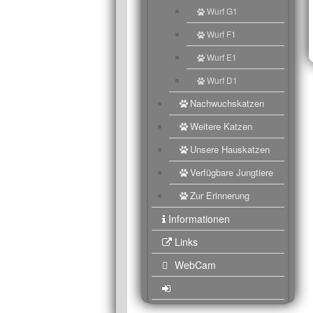
Wurf G1
Wurf F1
Wurf E1
Wurf D1
Nachwuchskatzen
Weitere Katzen
Unsere Hauskatzen
Verfügbare Jungtiere
Zur Erinnerung
Informationen
Links
WebCam