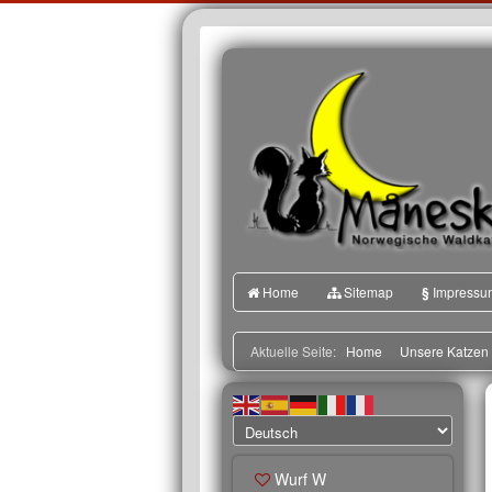
Home
Sitemap
§
Impressu
Aktuelle Seite:
Home
Unsere Katzen
Wurf W