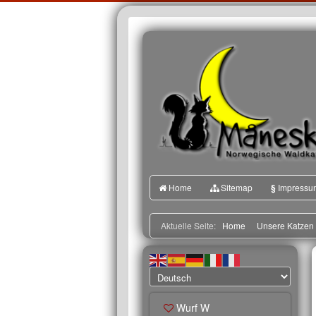
Home
Sitemap
§
Impressu
Aktuelle Seite:
Home
Unsere Katzen
Wurf W