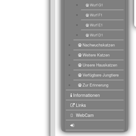
Wurf G1
Wurf F1
Wurf E1
Wurf D1
Nachwuchskatzen
Weitere Katzen
Unsere Hauskatzen
Verfügbare Jungtiere
Zur Erinnerung
Informationen
Links
WebCam